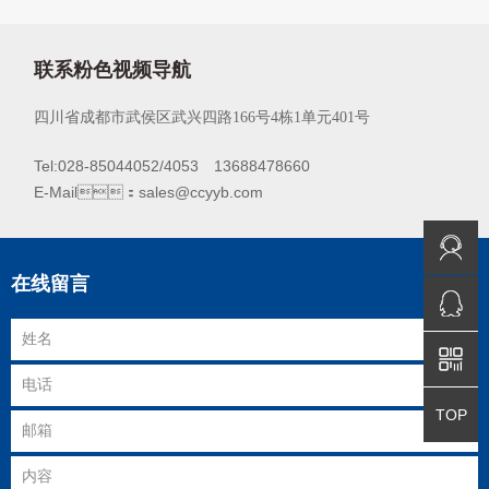
联系粉色视频导航
四川省成都市武侯区武兴四路166号4栋1单元401号
Tel:028-85044052/4053 13688478660
E-Mail：sales@ccyyb.com
免费咨询
在线留言
QQ咨询
返回顶部
TOP