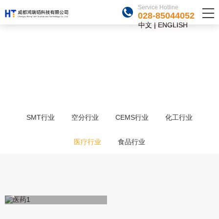
Service Hotline
Service Hotline
028-85044052
028-85044052
中文
中文
|
|
ENGLISH
ENGLISH
CASES
项目案例
需求万变 努力不变
SMT行业
空分行业
CEMS行业
化工行业
医疗行业
食品行业
防爆氧分析系统-内蒙某制药公司
2022-01-06