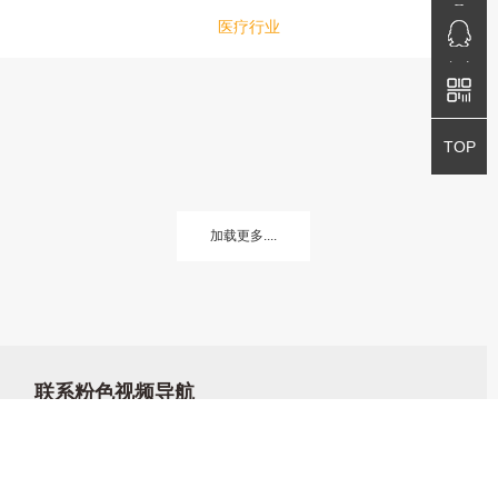
免费咨询
医疗行业
QQ咨询
QQ咨询
返回顶部
TOP
加载更多....
联系粉色视频导航
四川省成都市武侯区武兴四路166号4栋1单元401号
Tel:028-85044052/4053 13688478660