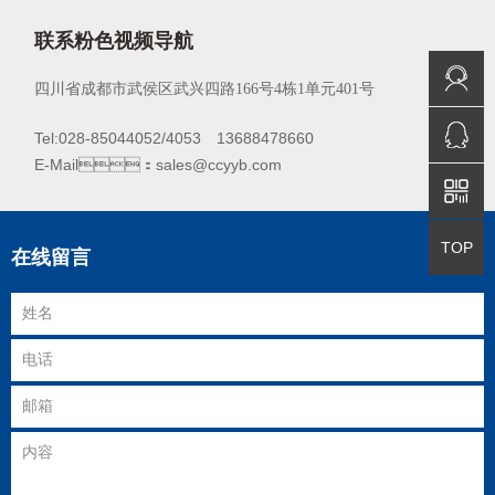
联系粉色视频导航
免费咨询
四川省成都市武侯区武兴四路166号4栋1单元401号
QQ咨询
Tel:028-85044052/4053 13688478660
E-Mail：sales@ccyyb.com
返回顶部
TOP
在线留言